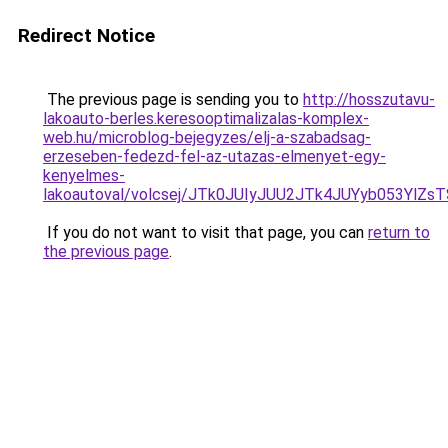
Redirect Notice
The previous page is sending you to
http://hosszutavu-
lakoauto-berles.keresooptimalizalas-komplex-
web.hu/microblog-bejegyzes/elj-a-szabadsag-
erzeseben-fedezd-fel-az-utazas-elmenyet-egy-
kenyelmes-
lakoautoval/volcsej/JTk0JUIyJUU2JTk4JUYyb053
If you do not want to visit that page, you can
return to
the previous page
.