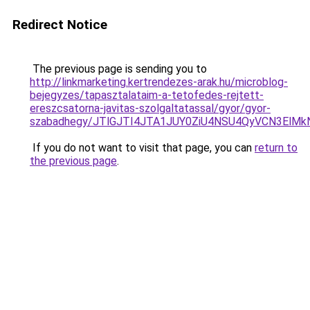
Redirect Notice
The previous page is sending you to
http://linkmarketing.kertrendezes-arak.hu/microblog-
bejegyzes/tapasztalataim-a-tetofedes-rejtett-
ereszcsatorna-javitas-szolgaltatassal/gyor/gyor-
szabadhegy/JTlGJTI4JTA1JUY0ZiU4NSU4QyVCN3El
If you do not want to visit that page, you can
return to
the previous page
.