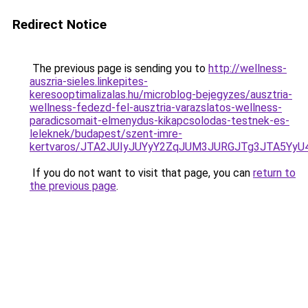
Redirect Notice
The previous page is sending you to
http://wellness-
auszria-sieles.linkepites-
keresooptimalizalas.hu/microblog-bejegyzes/ausztria-
wellness-fedezd-fel-ausztria-varazslatos-wellness-
paradicsomait-elmenydus-kikapcsolodas-testnek-es-
leleknek/budapest/szent-imre-
kertvaros/JTA2JUIyJUYyY2ZqJUM3JURGJTg3JTA5Yy
If you do not want to visit that page, you can
return to
the previous page
.